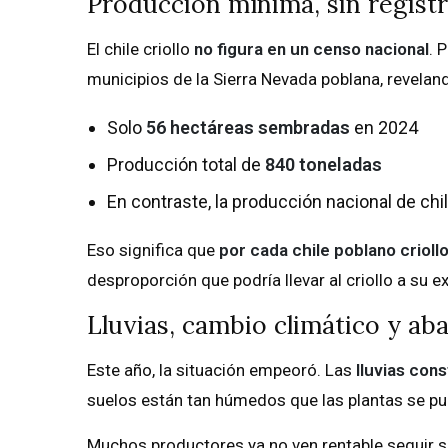
Producción mínima, sin registro
El chile criollo
no figura en un censo nacional
. 
municipios de la Sierra Nevada poblana, revela
Solo
56 hectáreas sembradas
en 2024
Producción total de
840 toneladas
En contraste, la producción nacional de chi
Eso significa que
por cada chile poblano criol
desproporción que podría llevar al criollo a su 
Lluvias, cambio climático y a
Este año, la situación empeoró. Las
lluvias con
suelos están tan húmedos que las plantas se pu
Muchos productores ya no ven rentable seguir s